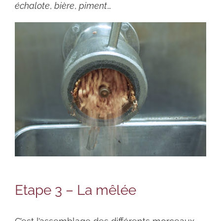
échalote
,
bière
,
piment
…
Etape 3 – La mêlée