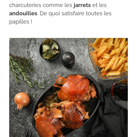
charcuteries comme les
jarrets
et les
andouilles
. De quoi satisfaire toutes les
papilles !