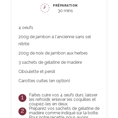
PRÉPARATION
30 mins
4 oeufs
200g de jambon à l'ancienne sans sel
nitrité
200g de noix de jambon aux herbes
3 sachets de gélatine de madère
Ciboulette et persil
Carottes cuites (en option)
Faites cuire vos 4 œufs durs, laisser
1
les refroidir, enlever les coquilles et
coupez-les en deux.
Préparez vos sachets de gélatine de
2
madère comme indiqué sur la boîte.
Pour notre recette, nous avons